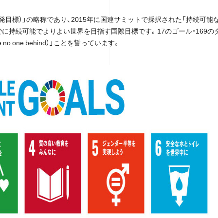
s（持続可能な開発目標）」の略称であり、2015年に国連サミットで採択された「持続可能
までに持続可能でよりよい世界を目指す国際目標です。17のゴール・169の
 one behind）」ことを誓っています。