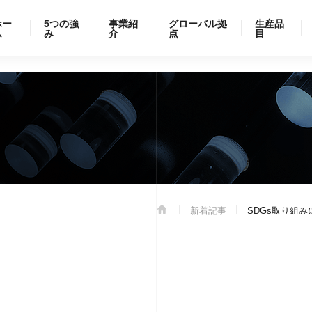
ホー
5つの強
事業紹
グローバル拠
生産品
ム
み
介
点
目
新着記事
SDGs取り組み