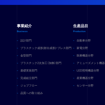
事業紹介
生産品目
Business
Production
設計部門
自動車分野
プラスチック成形
(射出成形)・プレス部門
家電分野
金型部門
医療機器分野
プラスチック2次加工
（加飾）部門
アミューズメント機器
基礎実装部門
LED照明機器分野
完成組立部門
産業機器分野
ジョブフロー
センサー分野
品質への取り組み